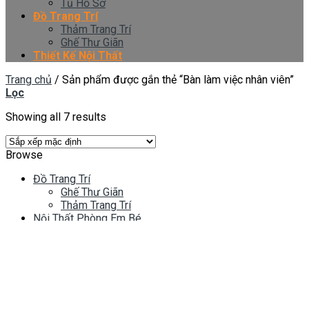
Tủ Hồ Sơ
Đồ Trang Trí
Thảm Trang Trí
Ghế Thư Giãn
Thiết Kế Nội Thất
Trang chủ
/
Sản phẩm được gắn thẻ “Bàn làm việc nhân viên”
Lọc
Showing all 7 results
Browse
Đồ Trang Trí
Ghế Thư Giãn
Thảm Trang Trí
Nội Thất Phòng Em Bé
Bàn Học
Giường Tầng
Phòng ngủ trẻ em
Tủ Quần Áo
Nội Thất Phòng Khách
Bàn Trà