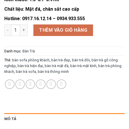
Chất liệu: Mặt đá, chân sắt cao cấp
Hotline: 0917.16.12.14 – 0934.933.555
Bàn trà BT052 số lượng
THÊM VÀO GIỎ HÀNG
Danh mục:
Bàn Trà
Thẻ:
bàn sofa phòng khách
,
bàn trà đẹp
,
bàn trà đôi
,
bàn trà gỗ công
nghiệp
,
bàn trà hiện đại
,
bàn trà mặt đá
,
bàn trà mặt kính
,
bàn trà phòng
khách
,
bàn trà sofa
,
bàn trà thông minh
MÔ TẢ