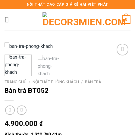
Skip
NỘI THẤT CAO CẤP GIÁ RẺ HẢI VIỆT PHÁT
to
content
0
Add to
wishlist
TRANG CHỦ
/
NỘI THẤT PHÒNG KHÁCH
/
BÀN TRÀ
Bàn trà BT052
4.900.000
₫
Kích thước: 1.3*0.7*0.41m