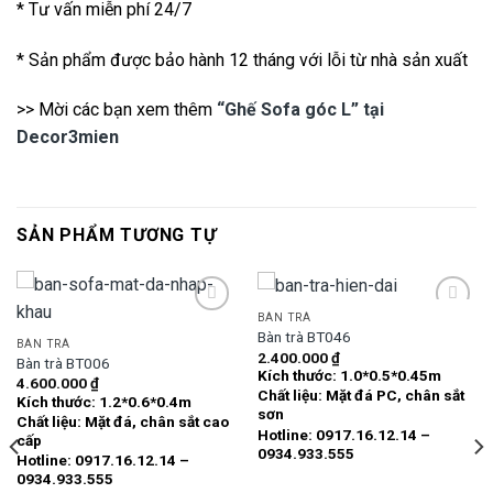
* Tư vấn miễn phí 24/7
* Sản phẩm được bảo hành 12 tháng với lỗi từ nhà sản xuất
>> Mời các bạn xem thêm
“Ghế Sofa góc L” tại
Decor3mien
SẢN PHẨM TƯƠNG TỰ
BÀN TRÀ
Bàn trà BT046
BÀN TRÀ
2.400.000
₫
Bàn trà BT006
Add to
Add to
Kích thước: 1.0*0.5*0.45m
wishlist
wishlist
4.600.000
₫
Chất liệu: Mặt đá PC, chân sắt
Kích thước: 1.2*0.6*0.4m
sơn
Chất liệu: Mặt đá, chân sắt cao
Hotline: 0917.16.12.14 –
cấp
0934.933.555
Hotline: 0917.16.12.14 –
0934.933.555