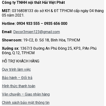
Công ty TNHH nội thất Hải Việt Phát
MST:
0316838133 do sở KH & ĐT TP.HCM cấp ngày 04 tháng
05 năm 2021.
Hotline:
0934 933 555 – 0935 656 000
Email:
Decor3mien123@gmail.com
Showroom:
19-C2, Đ. Số 18, Bình Hòa, TP.HCM
Xưởng sx:
1367/3 Đường An Phú Đông 25, KP3, P.An Phú
Đông, Q.12, TP.HCM
HỖ TRỢ KHÁCH HÀNG
Quy trình làm việc
Bảo hành – Đổi trả
Hình thức thanh toán
Vận chuyển – Giao nhận hàng
Chính sách bảo mật thông tin