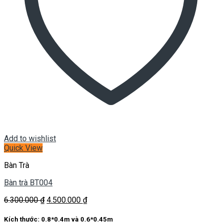
Add to wishlist
Quick View
Bàn Trà
Bàn trà BT004
Giá
Giá
6.300.000
₫
4.500.000
₫
gốc
hiện
là:
tại
Kích thước: 0.8*0.4m và 0.6*0.45m