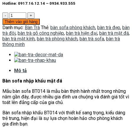
Hotline: 0917.16.12.14 – 0934.933.555
Bàn
trà
Thêm vào giỏ hàng
BT014
Danh mục:
Bàn Trà
Thẻ:
bàn sofa phòng khách
,
bàn trà đẹp
,
bàn
số
trà đôi
,
bàn trà gỗ công nghiệp
,
bàn trà hiện đại
,
bàn trà mặt đá
,
lượng
bàn trà mặt kính
,
bàn trà phòng khách
,
bàn trà sofa
,
bàn trà
thông minh
Mô tả
Bàn sofa nhập khẩu mặt đá
Mẫu bàn sofa BT014 là mẫu bàn thịnh hành nhất trong những
năm gần đây, được nhiều gia đình ưa chuộng và đánh giá tốt vì
toát lên đẳng cấp của gia chủ.
Bàn sofa nhập khẩu BT014 với thiết kế sang trọng, kiểu dáng
trẻ trung, hiện đại là sự lựa chọn hoàn hảo cho phòng khách
gia đình bạn.