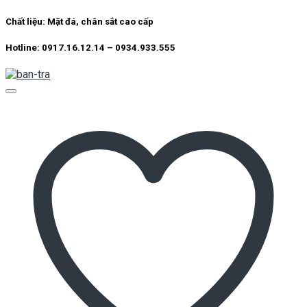
6.300.000 ₫.
là:
4.500.000 ₫.
Chất liệu: Mặt đá, chân sắt cao cấp
Hotline: 0917.16.12.14 – 0934.933.555