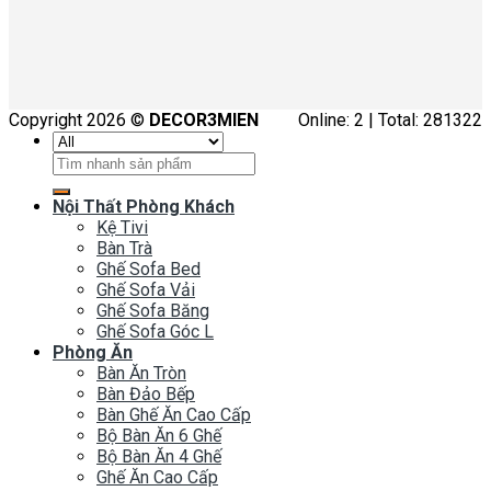
Copyright 2026 ©
DECOR3MIEN
Online: 2 | Total: 281322
Tìm
kiếm:
Nội Thất Phòng Khách
Kệ Tivi
Bàn Trà
Ghế Sofa Bed
Ghế Sofa Vải
Ghế Sofa Băng
Ghế Sofa Góc L
Phòng Ăn
Bàn Ăn Tròn
Bàn Đảo Bếp
Bàn Ghế Ăn Cao Cấp
Bộ Bàn Ăn 6 Ghế
Bộ Bàn Ăn 4 Ghế
Ghế Ăn Cao Cấp