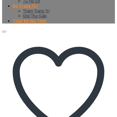
Tủ Hồ Sơ
Đồ Trang Trí
Thảm Trang Trí
Ghế Thư Giãn
Thiết Kế Nội Thất