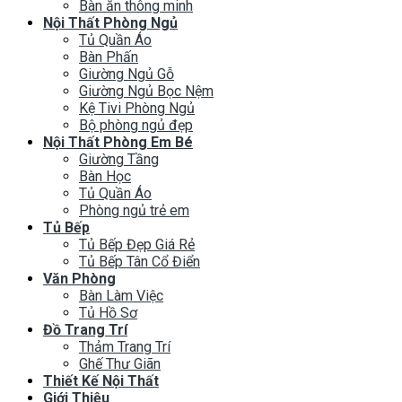
Bàn ăn thông minh
Nội Thất Phòng Ngủ
Tủ Quần Áo
Bàn Phấn
Giường Ngủ Gỗ
Giường Ngủ Bọc Nệm
Kệ Tivi Phòng Ngủ
Bộ phòng ngủ đẹp
Nội Thất Phòng Em Bé
Giường Tầng
Bàn Học
Tủ Quần Áo
Phòng ngủ trẻ em
Tủ Bếp
Tủ Bếp Đẹp Giá Rẻ
Tủ Bếp Tân Cổ Điển
Văn Phòng
Bàn Làm Việc
Tủ Hồ Sơ
Đồ Trang Trí
Thảm Trang Trí
Ghế Thư Giãn
Thiết Kế Nội Thất
Giới Thiệu