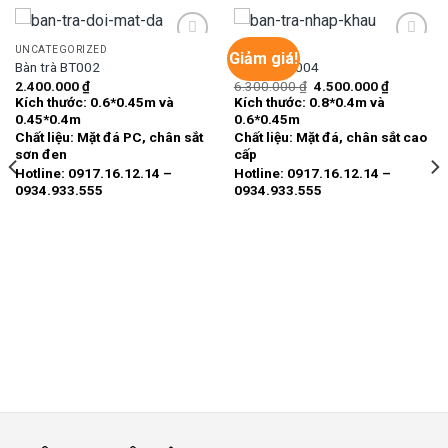
UNCATEGORIZED
BÀN TRÀ
Giảm giá!
Bàn trà BT002
Bàn trà BT004
Giá
Giá
2.400.000
₫
6.300.000
₫
4.500.000
₫
Add to
Add to
gốc
hiện
Kích thước: 0.6*0.45m và
Kích thước: 0.8*0.4m và
wishlist
wishlist
là:
tại
0.45*0.4m
0.6*0.45m
6.300.000 ₫.
là:
4.500.000
Chất liệu: Mặt đá PC, chân sắt
Chất liệu: Mặt đá, chân sắt cao
sơn đen
cấp
Hotline: 0917.16.12.14 –
Hotline: 0917.16.12.14 –
0934.933.555
0934.933.555