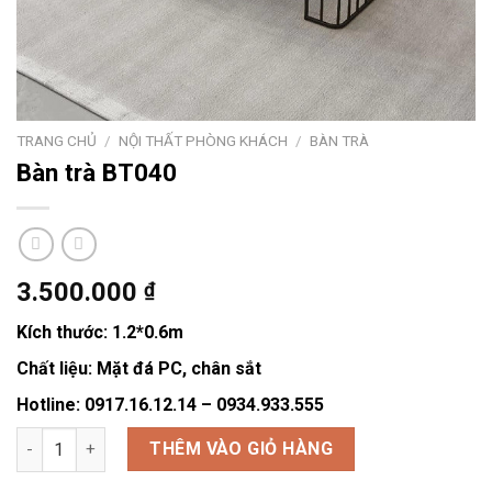
TRANG CHỦ
/
NỘI THẤT PHÒNG KHÁCH
/
BÀN TRÀ
Bàn trà BT040
3.500.000
₫
Kích thước: 1.2*0.6m
Chất liệu: Mặt đá PC, chân sắt
Hotline: 0917.16.12.14 – 0934.933.555
Bàn trà BT040 số lượng
THÊM VÀO GIỎ HÀNG