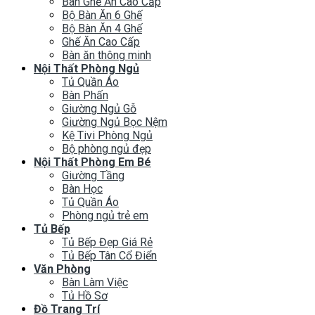
Bàn Ghế Ăn Cao Cấp
Bộ Bàn Ăn 6 Ghế
Bộ Bàn Ăn 4 Ghế
Ghế Ăn Cao Cấp
Bàn ăn thông minh
Nội Thất Phòng Ngủ
Tủ Quần Áo
Bàn Phấn
Giường Ngủ Gỗ
Giường Ngủ Bọc Nệm
Kệ Tivi Phòng Ngủ
Bộ phòng ngủ đẹp
Nội Thất Phòng Em Bé
Giường Tầng
Bàn Học
Tủ Quần Áo
Phòng ngủ trẻ em
Tủ Bếp
Tủ Bếp Đẹp Giá Rẻ
Tủ Bếp Tân Cổ Điển
Văn Phòng
Bàn Làm Việc
Tủ Hồ Sơ
Đồ Trang Trí