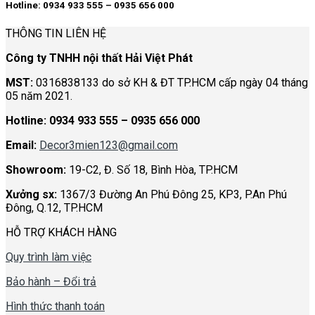
Hotline: 0934 933 555 – 0935 656 000
THÔNG TIN LIÊN HỆ
Công ty TNHH nội thất Hải Việt Phát
MST:
0316838133 do sở KH & ĐT TP.HCM cấp ngày 04 tháng
05 năm 2021.
Hotline:
0934 933 555 – 0935 656 000
Email:
Decor3mien123@gmail.com
Showroom:
19-C2, Đ. Số 18, Bình Hòa, TP.HCM
Xưởng sx:
1367/3 Đường An Phú Đông 25, KP3, P.An Phú
Đông, Q.12, TP.HCM
HỖ TRỢ KHÁCH HÀNG
Quy trình làm việc
Bảo hành – Đổi trả
Hình thức thanh toán