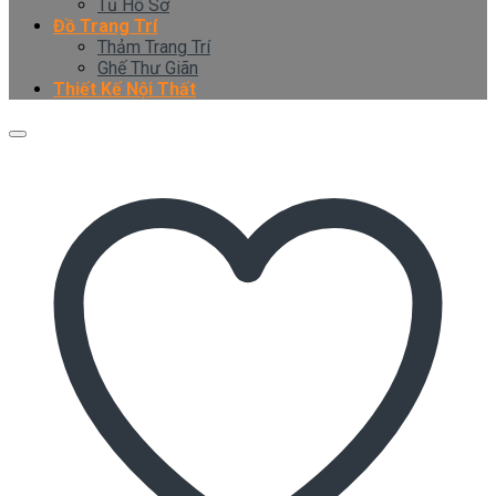
Tủ Hồ Sơ
Đồ Trang Trí
Thảm Trang Trí
Ghế Thư Giãn
Thiết Kế Nội Thất