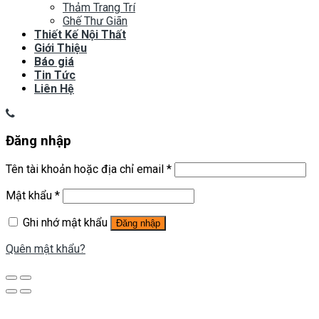
Thảm Trang Trí
Ghế Thư Giãn
Thiết Kế Nội Thất
Giới Thiệu
Báo giá
Tin Tức
Liên Hệ
Đăng nhập
Tên tài khoản hoặc địa chỉ email
*
Mật khẩu
*
Ghi nhớ mật khẩu
Đăng nhập
Quên mật khẩu?