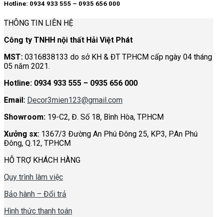
Hotline: 0934 933 555 – 0935 656 000
THÔNG TIN LIÊN HỆ
Công ty TNHH nội thất Hải Việt Phát
MST:
0316838133 do sở KH & ĐT TP.HCM cấp ngày 04 tháng
05 năm 2021.
Hotline:
0934 933 555 – 0935 656 000
Email:
Decor3mien123@gmail.com
Showroom:
19-C2, Đ. Số 18, Bình Hòa, TP.HCM
Xưởng sx:
1367/3 Đường An Phú Đông 25, KP3, P.An Phú
Đông, Q.12, TP.HCM
HỖ TRỢ KHÁCH HÀNG
Quy trình làm việc
Bảo hành – Đổi trả
Hình thức thanh toán