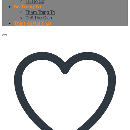
Tủ Hồ Sơ
Đồ Trang Trí
Thảm Trang Trí
Ghế Thư Giãn
Thiết Kế Nội Thất