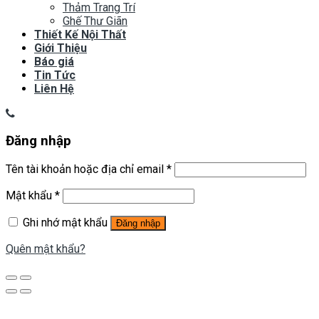
Thảm Trang Trí
Ghế Thư Giãn
Thiết Kế Nội Thất
Giới Thiệu
Báo giá
Tin Tức
Liên Hệ
Đăng nhập
Tên tài khoản hoặc địa chỉ email
*
Mật khẩu
*
Ghi nhớ mật khẩu
Đăng nhập
Quên mật khẩu?