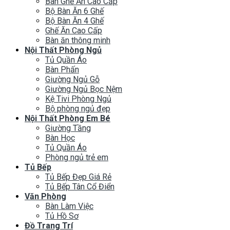
Bàn Ghế Ăn Cao Cấp
Bộ Bàn Ăn 6 Ghế
Bộ Bàn Ăn 4 Ghế
Ghế Ăn Cao Cấp
Bàn ăn thông minh
Nội Thất Phòng Ngủ
Tủ Quần Áo
Bàn Phấn
Giường Ngủ Gỗ
Giường Ngủ Bọc Nệm
Kệ Tivi Phòng Ngủ
Bộ phòng ngủ đẹp
Nội Thất Phòng Em Bé
Giường Tầng
Bàn Học
Tủ Quần Áo
Phòng ngủ trẻ em
Tủ Bếp
Tủ Bếp Đẹp Giá Rẻ
Tủ Bếp Tân Cổ Điển
Văn Phòng
Bàn Làm Việc
Tủ Hồ Sơ
Đồ Trang Trí