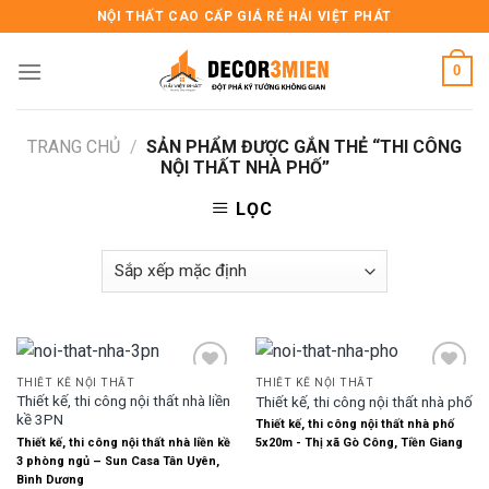
Skip
NỘI THẤT CAO CẤP GIÁ RẺ HẢI VIỆT PHÁT
to
content
0
TRANG CHỦ
/
SẢN PHẨM ĐƯỢC GẮN THẺ “THI CÔNG
NỘI THẤT NHÀ PHỐ”
LỌC
THIẾT KẾ NỘI THẤT
THIẾT KẾ NỘI THẤT
Thiết kế, thi công nội thất nhà liền
Thiết kế, thi công nội thất nhà phố
kề 3PN
Thiết kế, thi công nội thất nhà phố
Add to
Add to
Thiết kế, thi công nội thất nhà liền kề
5x20m - Thị xã Gò Công, Tiền Giang
wishlist
wishlist
3 phòng ngủ – Sun Casa Tân Uyên,
Bình Dương