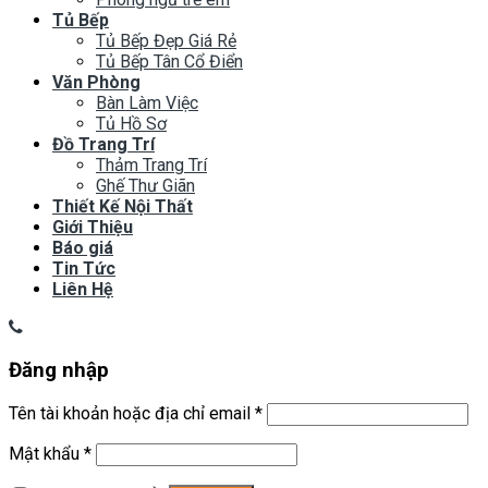
Tủ Bếp
Tủ Bếp Đẹp Giá Rẻ
Tủ Bếp Tân Cổ Điển
Văn Phòng
Bàn Làm Việc
Tủ Hồ Sơ
Đồ Trang Trí
Thảm Trang Trí
Ghế Thư Giãn
Thiết Kế Nội Thất
Giới Thiệu
Báo giá
Tin Tức
Liên Hệ
Đăng nhập
Tên tài khoản hoặc địa chỉ email
*
Mật khẩu
*