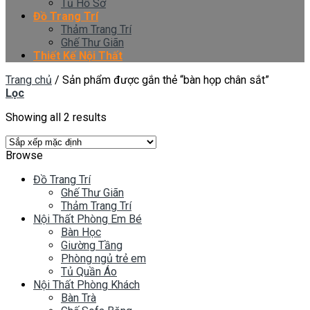
Tủ Hồ Sơ
Đồ Trang Trí
Thảm Trang Trí
Ghế Thư Giãn
Thiết Kế Nội Thất
Trang chủ
/
Sản phẩm được gắn thẻ “bàn họp chân sắt”
Lọc
Showing all 2 results
Browse
Đồ Trang Trí
Ghế Thư Giãn
Thảm Trang Trí
Nội Thất Phòng Em Bé
Bàn Học
Giường Tầng
Phòng ngủ trẻ em
Tủ Quần Áo
Nội Thất Phòng Khách
Bàn Trà