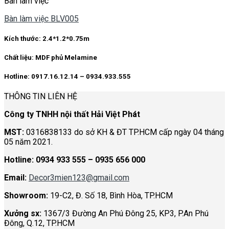
Bàn làm việc
Bàn làm việc BLV005
Kích thước:
2.4*1.2*0.75m
Chất liệu:
MDF phủ Melamine
Hotline: 0917.16.12.14 – 0934.933.555
THÔNG TIN LIÊN HỆ
Công ty TNHH nội thất Hải Việt Phát
MST:
0316838133 do sở KH & ĐT TP.HCM cấp ngày 04 tháng
05 năm 2021.
Hotline:
0934 933 555 – 0935 656 000
Email:
Decor3mien123@gmail.com
Showroom:
19-C2, Đ. Số 18, Bình Hòa, TP.HCM
Xưởng sx:
1367/3 Đường An Phú Đông 25, KP3, P.An Phú
Đông, Q.12, TP.HCM