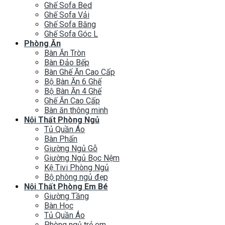
Ghế Sofa Bed
Ghế Sofa Vải
Ghế Sofa Băng
Ghế Sofa Góc L
Phòng Ăn
Bàn Ăn Tròn
Bàn Đảo Bếp
Bàn Ghế Ăn Cao Cấp
Bộ Bàn Ăn 6 Ghế
Bộ Bàn Ăn 4 Ghế
Ghế Ăn Cao Cấp
Bàn ăn thông minh
Nội Thất Phòng Ngủ
Tủ Quần Áo
Bàn Phấn
Giường Ngủ Gỗ
Giường Ngủ Bọc Nệm
Kệ Tivi Phòng Ngủ
Bộ phòng ngủ đẹp
Nội Thất Phòng Em Bé
Giường Tầng
Bàn Học
Tủ Quần Áo
Phòng ngủ trẻ em