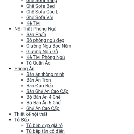
Ghế Sofa Băng
Ghế Sofa Bed
Ghế Sofa Góc L
Ghế Sofa Vải
Kệ Tivi
Nội Thất Phòng Ngủ
Bàn Phấn
Bộ phòng ngủ đẹp
Giường Ngủ Bọc Nệm
Giường Ngủ Gỗ
Kệ Tivi Phòng Ngủ
Tủ Quần Áo
Phòng Ăn
Bàn ăn thông minh
Bàn Ăn Tròn
Bàn Đảo Bếp
Bàn Ghế Ăn Cao Cấp
Bộ Bàn Ăn 4 Ghế
Bộ Bàn Ăn 6 Ghế
Ghế Ăn Cao Cấp
Thiết kế nội thất
Tủ Bếp
Tủ bếp đẹp giá rẻ
Tủ bếp tân cổ điển