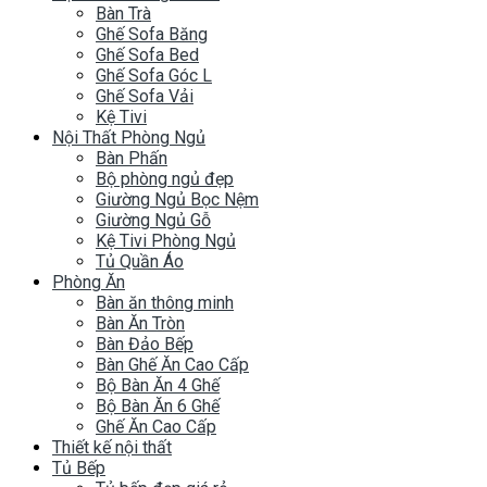
Bàn Trà
Ghế Sofa Băng
Ghế Sofa Bed
Ghế Sofa Góc L
Ghế Sofa Vải
Kệ Tivi
Nội Thất Phòng Ngủ
Bàn Phấn
Bộ phòng ngủ đẹp
Giường Ngủ Bọc Nệm
Giường Ngủ Gỗ
Kệ Tivi Phòng Ngủ
Tủ Quần Áo
Phòng Ăn
Bàn ăn thông minh
Bàn Ăn Tròn
Bàn Đảo Bếp
Bàn Ghế Ăn Cao Cấp
Bộ Bàn Ăn 4 Ghế
Bộ Bàn Ăn 6 Ghế
Ghế Ăn Cao Cấp
Thiết kế nội thất
Tủ Bếp