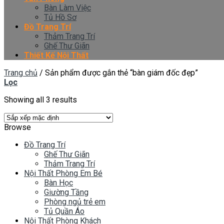
Bàn Làm Việc
Tủ Hồ Sơ
Đồ Trang Trí
Thảm Trang Trí
Ghế Thư Giãn
Thiết Kế Nội Thất
Trang chủ
/
Sản phẩm được gắn thẻ “bàn giám đốc đẹp”
Lọc
Showing all 3 results
Browse
Đồ Trang Trí
Ghế Thư Giãn
Thảm Trang Trí
Nội Thất Phòng Em Bé
Bàn Học
Giường Tầng
Phòng ngủ trẻ em
Tủ Quần Áo
Nội Thất Phòng Khách