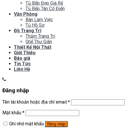
Tủ Bếp Đẹp Giá Rẻ
Tủ Bếp Tân Cổ Điển
Văn Phòng
Bàn Làm Việc
Tủ Hồ Sơ
Đồ Trang Trí
Thảm Trang Trí
Ghế Thư Giãn
Thiết Kế Nội Thất
Giới Thiệu
Báo giá
Tin Tức
Liên Hệ
Đăng nhập
Tên tài khoản hoặc địa chỉ email
*
Mật khẩu
*
Ghi nhớ mật khẩu
Đăng nhập