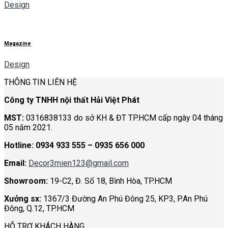
Design
Magazine
Design
THÔNG TIN LIÊN HỆ
Công ty TNHH nội thất Hải Việt Phát
MST:
0316838133 do sở KH & ĐT TP.HCM cấp ngày 04 tháng
05 năm 2021.
Hotline:
0934 933 555 – 0935 656 000
Email:
Decor3mien123@gmail.com
Showroom:
19-C2, Đ. Số 18, Bình Hòa, TP.HCM
Xưởng sx:
1367/3 Đường An Phú Đông 25, KP3, P.An Phú
Đông, Q.12, TP.HCM
HỖ TRỢ KHÁCH HÀNG