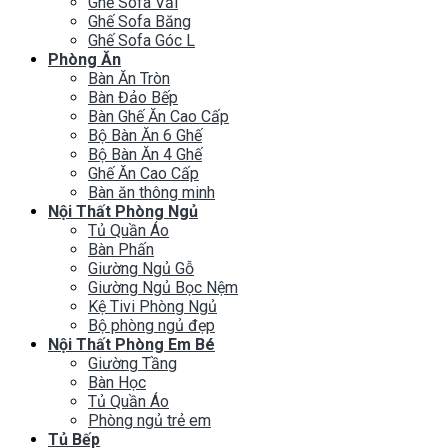
Ghế Sofa Vải
Ghế Sofa Băng
Ghế Sofa Góc L
Phòng Ăn
Bàn Ăn Tròn
Bàn Đảo Bếp
Bàn Ghế Ăn Cao Cấp
Bộ Bàn Ăn 6 Ghế
Bộ Bàn Ăn 4 Ghế
Ghế Ăn Cao Cấp
Bàn ăn thông minh
Nội Thất Phòng Ngủ
Tủ Quần Áo
Bàn Phấn
Giường Ngủ Gỗ
Giường Ngủ Bọc Nệm
Kệ Tivi Phòng Ngủ
Bộ phòng ngủ đẹp
Nội Thất Phòng Em Bé
Giường Tầng
Bàn Học
Tủ Quần Áo
Phòng ngủ trẻ em
Tủ Bếp