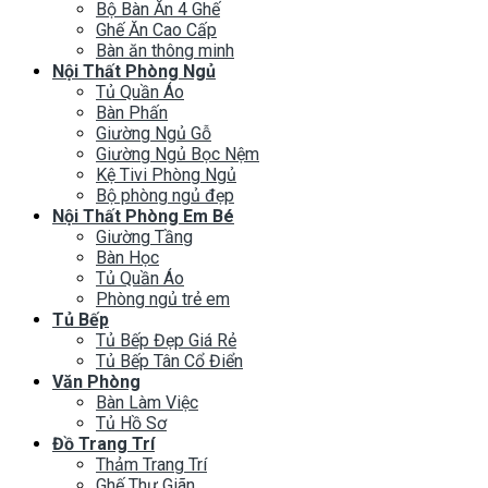
Bộ Bàn Ăn 4 Ghế
Ghế Ăn Cao Cấp
Bàn ăn thông minh
Nội Thất Phòng Ngủ
Tủ Quần Áo
Bàn Phấn
Giường Ngủ Gỗ
Giường Ngủ Bọc Nệm
Kệ Tivi Phòng Ngủ
Bộ phòng ngủ đẹp
Nội Thất Phòng Em Bé
Giường Tầng
Bàn Học
Tủ Quần Áo
Phòng ngủ trẻ em
Tủ Bếp
Tủ Bếp Đẹp Giá Rẻ
Tủ Bếp Tân Cổ Điển
Văn Phòng
Bàn Làm Việc
Tủ Hồ Sơ
Đồ Trang Trí
Thảm Trang Trí
Ghế Thư Giãn