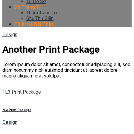
Tủ Hồ Sơ
Đồ Trang Trí
Thảm Trang Trí
Ghế Thư Giãn
Thiết Kế Nội Thất
Design
Another Print Package
Lorem ipsum dolor sit amet, consectetuer adipiscing elit, sed
diam nonummy nibh euismod tincidunt ut laoreet dolore
magna aliquam erat volutpat.
FL3 Print Package
FL3 Print Package
Design