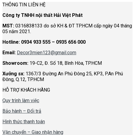
THÔNG TIN LIÊN HỆ
Công ty TNHH nội thất Hải Việt Phát
MST:
0316838133 do sở KH & ĐT TP.HCM cấp ngày 04 tháng
05 năm 2021.
Hotline:
0934 933 555 – 0935 656 000
Email:
Decor3mien123@gmail.com
Showroom:
19-C2, Đ. Số 18, Bình Hòa, TP.HCM
Xưởng sx:
1367/3 Đường An Phú Đông 25, KP3, P.An Phú
Đông, Q.12, TP.HCM
HỖ TRỢ KHÁCH HÀNG
Quy trình làm việc
Bảo hành – Đổi trả
Hình thức thanh toán
Vận chuyển – Giao nhận hàng