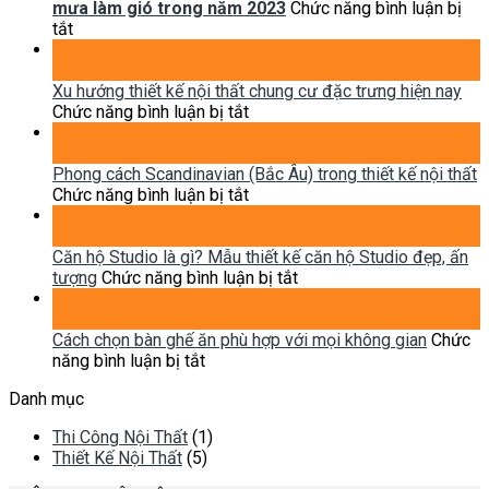
thất
mưa làm gió trong năm 2023
Chức năng bình luận bị
ở
phong
tắt
6
cách
21
phong
Indochine
Th7
cách
(Đông
Xu hướng thiết kế nội thất chung cư đặc trưng hiện nay
thiết
Dương)
ở
Chức năng bình luận bị tắt
kế
Xu
14
nội
hướng
Th2
thất
thiết
Phong cách Scandinavian (Bắc Âu) trong thiết kế nội thất
được
kế
ở
Chức năng bình luận bị tắt
dự
nội
Phong
12
đoán
thất
cách
Th2
làm
chung
Scandinavian
Căn hộ Studio là gì? Mẫu thiết kế căn hộ Studio đẹp, ấn
mưa
cư
(Bắc
ở
tượng
Chức năng bình luận bị tắt
làm
đặc
Âu)
Căn
02
gió
trưng
trong
hộ
Th10
trong
hiện
thiết
Studio
Cách chọn bàn ghế ăn phù hợp với mọi không gian
Chức
năm
ở
nay
kế
là
năng bình luận bị tắt
2023
Cách
nội
gì?
Danh mục
chọn
thất
Mẫu
bàn
thiết
Thi Công Nội Thất
(1)
ghế
kế
Thiết Kế Nội Thất
(5)
ăn
căn
phù
hộ