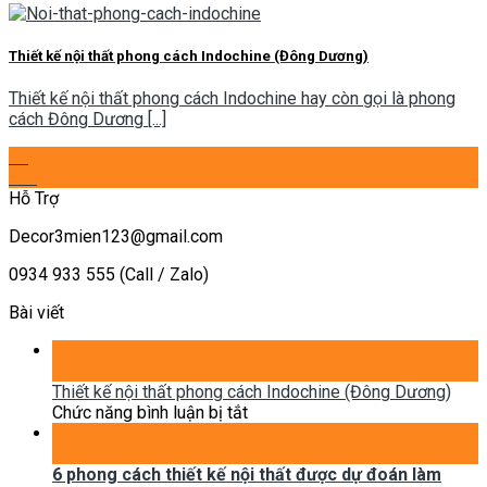
Thiết kế nội thất phong cách Indochine (Đông Dương)
Thiết kế nội thất phong cách Indochine hay còn gọi là phong
cách Đông Dương [...]
25
Th1
Hỗ Trợ
Decor3mien123@gmail.com
0934 933 555 (Call / Zalo)
Bài viết
25
Th1
Thiết kế nội thất phong cách Indochine (Đông Dương)
ở
Chức năng bình luận bị tắt
Thiết
07
kế
Th2
nội
6 phong cách thiết kế nội thất được dự đoán làm