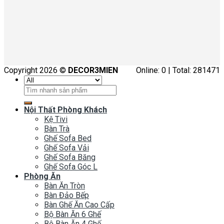
Copyright 2026 ©
DECOR3MIEN
Online: 0 | Total: 281471
Tìm
kiếm:
Nội Thất Phòng Khách
Kệ Tivi
Bàn Trà
Ghế Sofa Bed
Ghế Sofa Vải
Ghế Sofa Băng
Ghế Sofa Góc L
Phòng Ăn
Bàn Ăn Tròn
Bàn Đảo Bếp
Bàn Ghế Ăn Cao Cấp
Bộ Bàn Ăn 6 Ghế
Bộ Bàn Ăn 4 Ghế