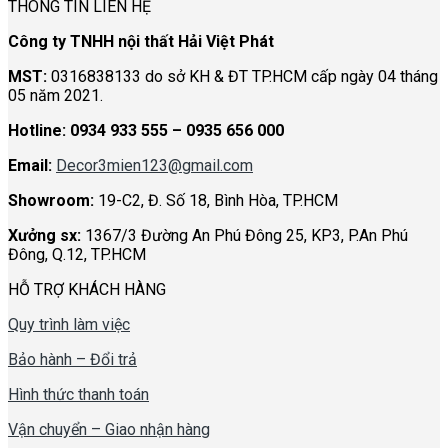
THÔNG TIN LIÊN HỆ
hợp
Studio
với
đẹp,
Công ty TNHH nội thất Hải Việt Phát
mọi
ấn
không
tượng
MST:
0316838133 do sở KH & ĐT TP.HCM cấp ngày 04 tháng
gian
05 năm 2021.
Hotline:
0934 933 555 – 0935 656 000
Email:
Decor3mien123@gmail.com
Showroom:
19-C2, Đ. Số 18, Bình Hòa, TP.HCM
Xưởng sx:
1367/3 Đường An Phú Đông 25, KP3, P.An Phú
Đông, Q.12, TP.HCM
HỖ TRỢ KHÁCH HÀNG
Quy trình làm việc
Bảo hành – Đổi trả
Hình thức thanh toán
Vận chuyển – Giao nhận hàng