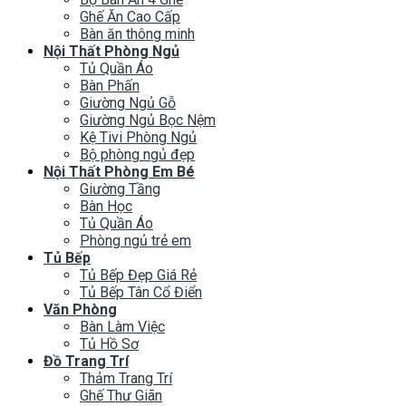
Ghế Ăn Cao Cấp
Bàn ăn thông minh
Nội Thất Phòng Ngủ
Tủ Quần Áo
Bàn Phấn
Giường Ngủ Gỗ
Giường Ngủ Bọc Nệm
Kệ Tivi Phòng Ngủ
Bộ phòng ngủ đẹp
Nội Thất Phòng Em Bé
Giường Tầng
Bàn Học
Tủ Quần Áo
Phòng ngủ trẻ em
Tủ Bếp
Tủ Bếp Đẹp Giá Rẻ
Tủ Bếp Tân Cổ Điển
Văn Phòng
Bàn Làm Việc
Tủ Hồ Sơ
Đồ Trang Trí
Thảm Trang Trí
Ghế Thư Giãn