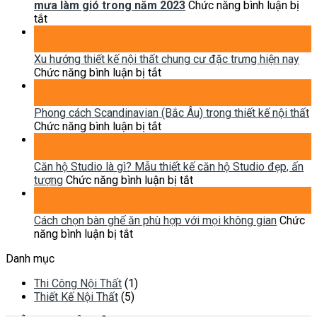
thất
mưa làm gió trong năm 2023
Chức năng bình luận bị
ở
phong
tắt
6
cách
21
phong
Indochine
Th7
cách
(Đông
Xu hướng thiết kế nội thất chung cư đặc trưng hiện nay
thiết
Dương)
ở
Chức năng bình luận bị tắt
kế
Xu
14
nội
hướng
Th2
thất
thiết
Phong cách Scandinavian (Bắc Âu) trong thiết kế nội thất
được
kế
ở
Chức năng bình luận bị tắt
dự
nội
Phong
12
đoán
thất
cách
Th2
làm
chung
Scandinavian
Căn hộ Studio là gì? Mẫu thiết kế căn hộ Studio đẹp, ấn
mưa
cư
(Bắc
ở
tượng
Chức năng bình luận bị tắt
làm
đặc
Âu)
Căn
02
gió
trưng
trong
hộ
Th10
trong
hiện
thiết
Studio
Cách chọn bàn ghế ăn phù hợp với mọi không gian
Chức
năm
ở
nay
kế
là
năng bình luận bị tắt
2023
Cách
nội
gì?
Danh mục
chọn
thất
Mẫu
bàn
thiết
Thi Công Nội Thất
(1)
ghế
kế
Thiết Kế Nội Thất
(5)
ăn
căn
phù
hộ