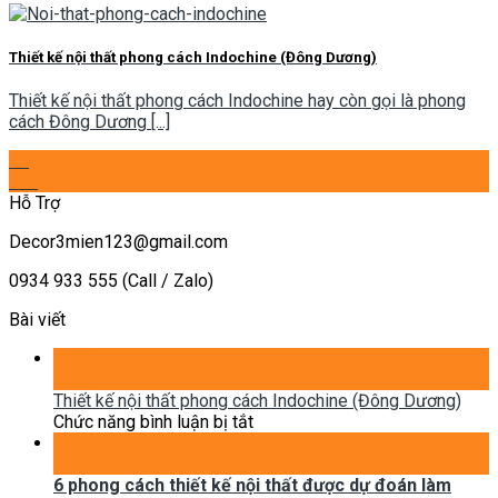
Thiết kế nội thất phong cách Indochine (Đông Dương)
Thiết kế nội thất phong cách Indochine hay còn gọi là phong
cách Đông Dương [...]
25
Th1
Hỗ Trợ
Decor3mien123@gmail.com
0934 933 555 (Call / Zalo)
Bài viết
25
Th1
Thiết kế nội thất phong cách Indochine (Đông Dương)
ở
Chức năng bình luận bị tắt
Thiết
07
kế
Th2
nội
6 phong cách thiết kế nội thất được dự đoán làm