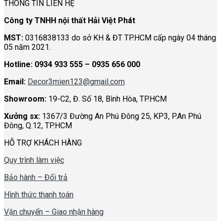
THÔNG TIN LIÊN HỆ
hợp
Studio
với
đẹp,
Công ty TNHH nội thất Hải Việt Phát
mọi
ấn
không
tượng
MST:
0316838133 do sở KH & ĐT TP.HCM cấp ngày 04 tháng
gian
05 năm 2021.
Hotline:
0934 933 555 – 0935 656 000
Email:
Decor3mien123@gmail.com
Showroom:
19-C2, Đ. Số 18, Bình Hòa, TP.HCM
Xưởng sx:
1367/3 Đường An Phú Đông 25, KP3, P.An Phú
Đông, Q.12, TP.HCM
HỖ TRỢ KHÁCH HÀNG
Quy trình làm việc
Bảo hành – Đổi trả
Hình thức thanh toán
Vận chuyển – Giao nhận hàng