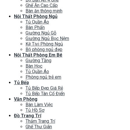
Ghế Ăn Cao Cấp
Bàn ăn thông minh
Nội Thất Phòng Ngủ
Tủ Quần Áo
Bàn Phấn
Giường Ngủ Gỗ
Giường Ngủ Bọc Nệm
Kệ Tivi Phòng Ngủ
Bộ phòng ngủ đẹp
Nội Thất Phòng Em Bé
Giường Tầng
Bàn Học
Tủ Quần Áo
Phòng ngủ trẻ em
Tủ Bếp
Tủ Bếp Đẹp Giá Rẻ
Tủ Bếp Tân Cổ Điển
Văn Phòng
Bàn Làm Việc
Tủ Hồ Sơ
Đồ Trang Trí
Thảm Trang Trí
Ghế Thư Giãn