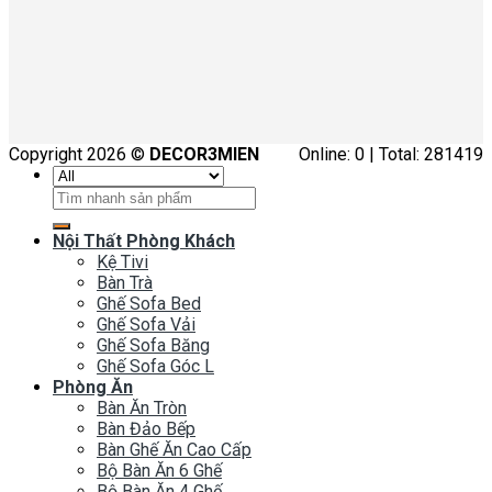
Copyright 2026 ©
DECOR3MIEN
Online: 0 | Total: 281419
Tìm
kiếm:
Nội Thất Phòng Khách
Kệ Tivi
Bàn Trà
Ghế Sofa Bed
Ghế Sofa Vải
Ghế Sofa Băng
Ghế Sofa Góc L
Phòng Ăn
Bàn Ăn Tròn
Bàn Đảo Bếp
Bàn Ghế Ăn Cao Cấp
Bộ Bàn Ăn 6 Ghế
Bộ Bàn Ăn 4 Ghế