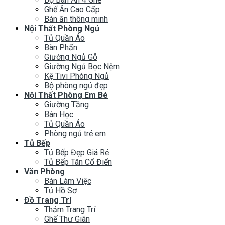
Ghế Ăn Cao Cấp
Bàn ăn thông minh
Nội Thất Phòng Ngủ
Tủ Quần Áo
Bàn Phấn
Giường Ngủ Gỗ
Giường Ngủ Bọc Nệm
Kệ Tivi Phòng Ngủ
Bộ phòng ngủ đẹp
Nội Thất Phòng Em Bé
Giường Tầng
Bàn Học
Tủ Quần Áo
Phòng ngủ trẻ em
Tủ Bếp
Tủ Bếp Đẹp Giá Rẻ
Tủ Bếp Tân Cổ Điển
Văn Phòng
Bàn Làm Việc
Tủ Hồ Sơ
Đồ Trang Trí
Thảm Trang Trí
Ghế Thư Giãn