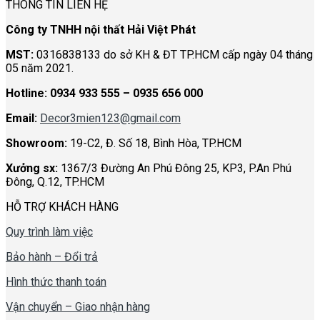
THÔNG TIN LIÊN HỆ
hợp
Studio
với
đẹp,
Công ty TNHH nội thất Hải Việt Phát
mọi
ấn
không
tượng
MST:
0316838133 do sở KH & ĐT TP.HCM cấp ngày 04 tháng
gian
05 năm 2021.
Hotline:
0934 933 555 – 0935 656 000
Email:
Decor3mien123@gmail.com
Showroom:
19-C2, Đ. Số 18, Bình Hòa, TP.HCM
Xưởng sx:
1367/3 Đường An Phú Đông 25, KP3, P.An Phú
Đông, Q.12, TP.HCM
HỖ TRỢ KHÁCH HÀNG
Quy trình làm việc
Bảo hành – Đổi trả
Hình thức thanh toán
Vận chuyển – Giao nhận hàng