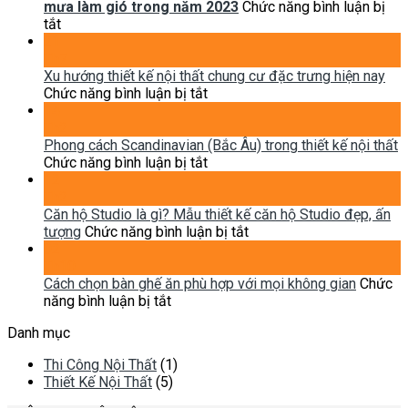
thất
mưa làm gió trong năm 2023
Chức năng bình luận bị
ở
phong
tắt
6
cách
21
phong
Indochine
Th7
cách
(Đông
Xu hướng thiết kế nội thất chung cư đặc trưng hiện nay
thiết
Dương)
ở
Chức năng bình luận bị tắt
kế
Xu
14
nội
hướng
Th2
thất
thiết
Phong cách Scandinavian (Bắc Âu) trong thiết kế nội thất
được
kế
ở
Chức năng bình luận bị tắt
dự
nội
Phong
12
đoán
thất
cách
Th2
làm
chung
Scandinavian
Căn hộ Studio là gì? Mẫu thiết kế căn hộ Studio đẹp, ấn
mưa
cư
(Bắc
ở
tượng
Chức năng bình luận bị tắt
làm
đặc
Âu)
Căn
02
gió
trưng
trong
hộ
Th10
trong
hiện
thiết
Studio
Cách chọn bàn ghế ăn phù hợp với mọi không gian
Chức
năm
ở
nay
kế
là
năng bình luận bị tắt
2023
Cách
nội
gì?
Danh mục
chọn
thất
Mẫu
bàn
thiết
Thi Công Nội Thất
(1)
ghế
kế
Thiết Kế Nội Thất
(5)
ăn
căn
phù
hộ