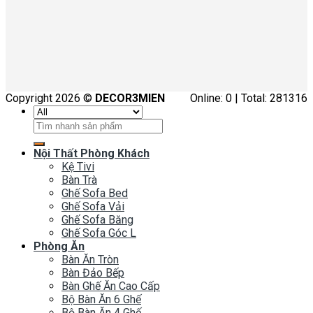
Copyright 2026 ©
DECOR3MIEN
Online: 0 | Total: 281316
Tìm
kiếm:
Nội Thất Phòng Khách
Kệ Tivi
Bàn Trà
Ghế Sofa Bed
Ghế Sofa Vải
Ghế Sofa Băng
Ghế Sofa Góc L
Phòng Ăn
Bàn Ăn Tròn
Bàn Đảo Bếp
Bàn Ghế Ăn Cao Cấp
Bộ Bàn Ăn 6 Ghế
Bộ Bàn Ăn 4 Ghế