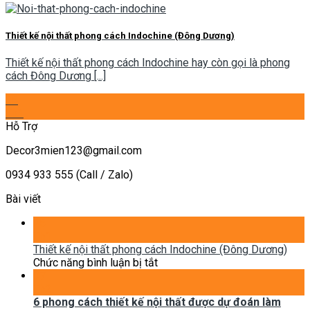
Thiết kế nội thất phong cách Indochine (Đông Dương)
Thiết kế nội thất phong cách Indochine hay còn gọi là phong
cách Đông Dương [...]
25
Th1
Hỗ Trợ
Decor3mien123@gmail.com
0934 933 555 (Call / Zalo)
Bài viết
25
Th1
Thiết kế nội thất phong cách Indochine (Đông Dương)
ở
Chức năng bình luận bị tắt
Thiết
07
kế
Th2
nội
6 phong cách thiết kế nội thất được dự đoán làm