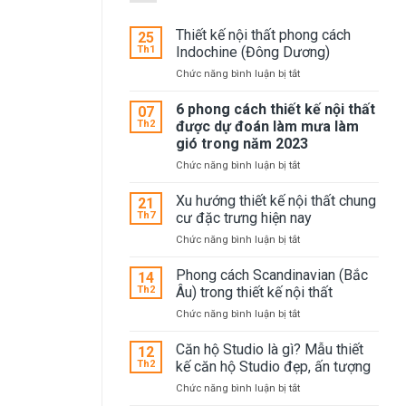
Thiết kế nội thất phong cách
25
Th1
Indochine (Đông Dương)
ở
Chức năng bình luận bị tắt
Thiết
kế
6 phong cách thiết kế nội thất
07
nội
Th2
được dự đoán làm mưa làm
thất
gió trong năm 2023
phong
ở
Chức năng bình luận bị tắt
cách
6
Indochine
phong
(Đông
Xu hướng thiết kế nội thất chung
21
cách
Dương)
Th7
cư đặc trưng hiện nay
thiết
ở
Chức năng bình luận bị tắt
kế
Xu
nội
hướng
Phong cách Scandinavian (Bắc
thất
14
thiết
được
Th2
Âu) trong thiết kế nội thất
kế
dự
ở
Chức năng bình luận bị tắt
nội
đoán
Phong
thất
làm
cách
Căn hộ Studio là gì? Mẫu thiết
chung
12
mưa
Scandinavian
cư
Th2
kế căn hộ Studio đẹp, ấn tượng
làm
(Bắc
đặc
gió
ở
Chức năng bình luận bị tắt
Âu)
trưng
trong
Căn
trong