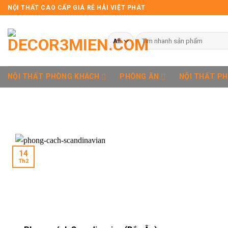
Skip
NỘI THẤT CAO CẤP GIÁ RẺ HẢI VIỆT PHÁT
to
content
Tìm
kiếm:
NỘI THẤT PHÒNG KHÁCH
PHÒNG ĂN
NỘI THẤT P
14
Th2