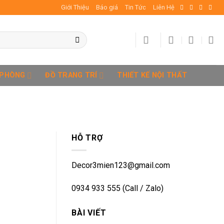
Giới Thiệu
Báo giá
Tin Tức
Liên Hệ
 PHÒNG
ĐỒ TRANG TRÍ
THIẾT KẾ NỘI THẤT
HỖ TRỢ
Decor3mien123@gmail.com
0934 933 555 (Call / Zalo)
BÀI VIẾT