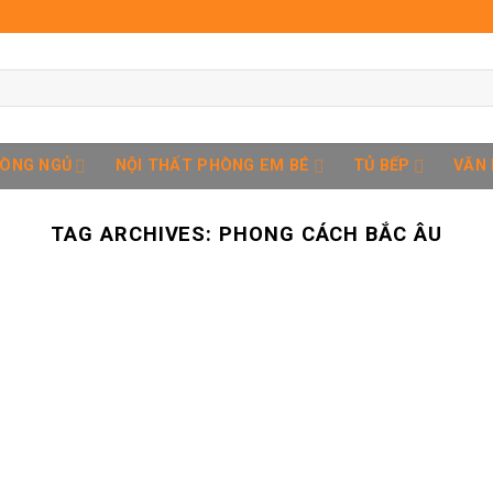
HÒNG NGỦ
NỘI THẤT PHÒNG EM BÉ
TỦ BẾP
VĂN
TAG ARCHIVES:
PHONG CÁCH BẮC ÂU