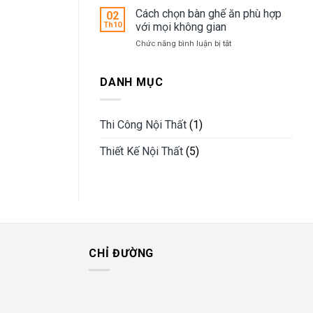
hiện
năm
hộ
Cách chọn bàn ghế ăn phù hợp
thiết
02
nay
2023
Studio
kế
Th10
với mọi không gian
là
nội
ở
Chức năng bình luận bị tắt
gì?
thất
Cách
Mẫu
chọn
thiết
bàn
DANH MỤC
kế
ghế
căn
ăn
hộ
phù
Studio
Thi Công Nội Thất
(1)
hợp
đẹp,
với
ấn
Thiết Kế Nội Thất
(5)
mọi
tượng
không
gian
CHỈ ĐƯỜNG