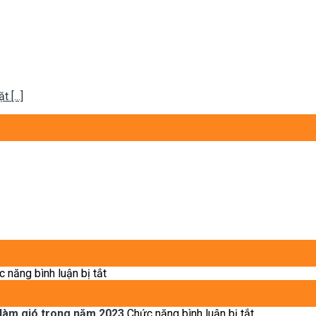
[...]
ở
 năng bình luận bị tắt
Thiết
kế
nội
ở
 làm gió trong năm 2023
Chức năng bình luận bị tắt