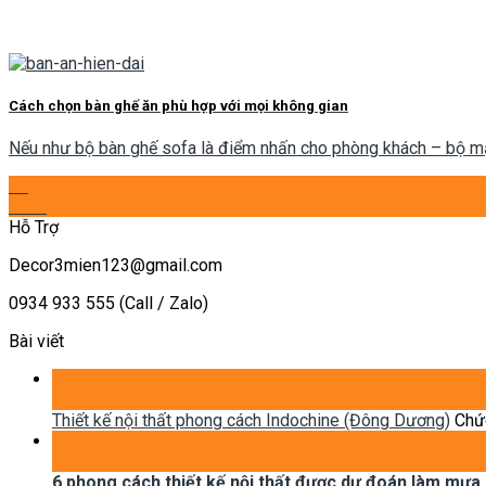
Cách chọn bàn ghế ăn phù hợp với mọi không gian
Nếu như bộ bàn ghế sofa là điểm nhấn cho phòng khách – bộ mặt 
02
Th10
Hỗ Trợ
Decor3mien123@gmail.com
0934 933 555 (Call / Zalo)
Bài viết
25
Th1
Thiết kế nội thất phong cách Indochine (Đông Dương)
Chức
07
Th2
6 phong cách thiết kế nội thất được dự đoán làm mưa