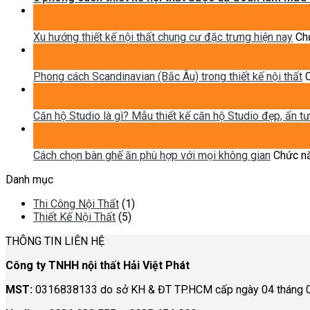
21
Th7
Xu hướng thiết kế nội thất chung cư đặc trưng hiện nay
Chứ
14
Th2
Phong cách Scandinavian (Bắc Âu) trong thiết kế nội thất
C
12
Th2
Căn hộ Studio là gì? Mẫu thiết kế căn hộ Studio đẹp, ấn t
02
Th10
Cách chọn bàn ghế ăn phù hợp với mọi không gian
Chức nă
Danh mục
Thi Công Nội Thất
(1)
Thiết Kế Nội Thất
(5)
THÔNG TIN LIÊN HỆ
Công ty TNHH nội thất Hải Việt Phát
MST:
0316838133 do sở KH & ĐT TP.HCM cấp ngày 04 tháng 