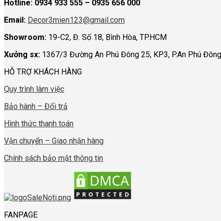
Hotline:
0934 933 555 – 0935 656 000
Email:
Decor3mien123@gmail.com
Showroom:
19-C2, Đ. Số 18, Bình Hòa, TP.HCM
Xưởng sx:
1367/3 Đường An Phú Đông 25, KP3, P.An Phú Đông
HỖ TRỢ KHÁCH HÀNG
Quy trình làm việc
Bảo hành – Đổi trả
Hình thức thanh toán
Vận chuyển – Giao nhận hàng
Chính sách bảo mật thông tin
FANPAGE