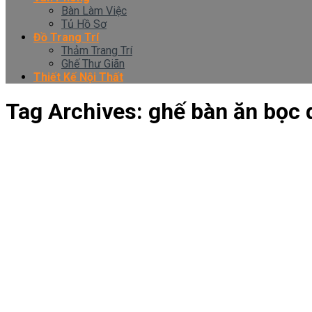
Bàn Làm Việc
Tủ Hồ Sơ
Đồ Trang Trí
Thảm Trang Trí
Ghế Thư Giãn
Thiết Kế Nội Thất
Tag Archives:
ghế bàn ăn bọc 