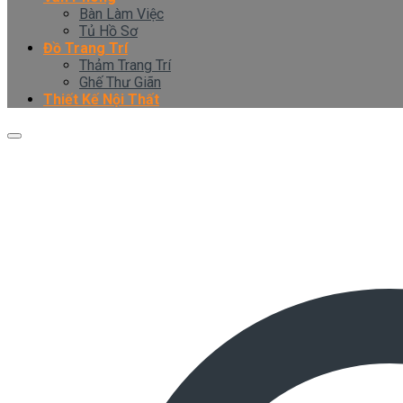
Bàn Làm Việc
Tủ Hồ Sơ
Đồ Trang Trí
Thảm Trang Trí
Ghế Thư Giãn
Thiết Kế Nội Thất