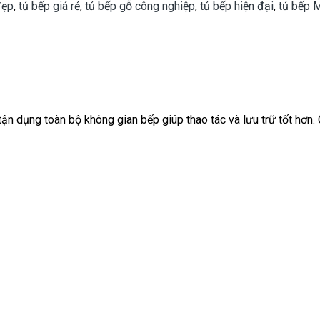
đẹp
,
tủ bếp giá rẻ
,
tủ bếp gỗ công nghiệp
,
tủ bếp hiện đại
,
tủ bếp 
n dụng toàn bộ không gian bếp giúp thao tác và lưu trữ tốt hơn. C