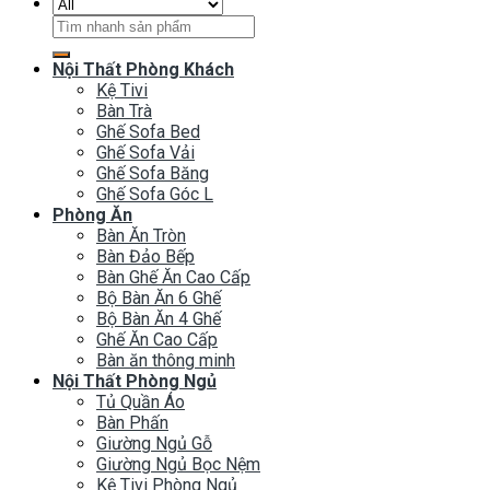
Tìm
kiếm:
Nội Thất Phòng Khách
Kệ Tivi
Bàn Trà
Ghế Sofa Bed
Ghế Sofa Vải
Ghế Sofa Băng
Ghế Sofa Góc L
Phòng Ăn
Bàn Ăn Tròn
Bàn Đảo Bếp
Bàn Ghế Ăn Cao Cấp
Bộ Bàn Ăn 6 Ghế
Bộ Bàn Ăn 4 Ghế
Ghế Ăn Cao Cấp
Bàn ăn thông minh
Nội Thất Phòng Ngủ
Tủ Quần Áo
Bàn Phấn
Giường Ngủ Gỗ
Giường Ngủ Bọc Nệm
Kệ Tivi Phòng Ngủ