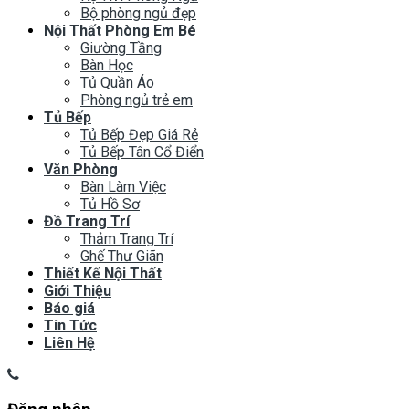
Bộ phòng ngủ đẹp
Nội Thất Phòng Em Bé
Giường Tầng
Bàn Học
Tủ Quần Áo
Phòng ngủ trẻ em
Tủ Bếp
Tủ Bếp Đẹp Giá Rẻ
Tủ Bếp Tân Cổ Điển
Văn Phòng
Bàn Làm Việc
Tủ Hồ Sơ
Đồ Trang Trí
Thảm Trang Trí
Ghế Thư Giãn
Thiết Kế Nội Thất
Giới Thiệu
Báo giá
Tin Tức
Liên Hệ