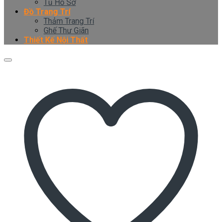
Tủ Hồ Sơ
Đồ Trang Trí
Thảm Trang Trí
Ghế Thư Giãn
Thiết Kế Nội Thất