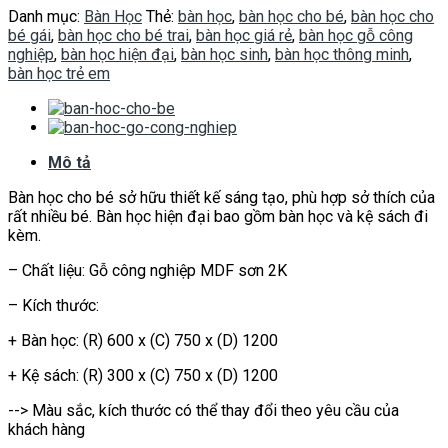
Danh mục:
Bàn Học
Thẻ:
bàn học
,
bàn học cho bé
,
bàn học cho
bé gái
,
bàn học cho bé trai
,
bàn học giá rẻ
,
bàn học gỗ công
nghiệp
,
bàn học hiện đại
,
bàn học sinh
,
bàn học thông minh
,
bàn học trẻ em
Mô tả
Bàn học cho bé sở hữu thiết kế sáng tạo, phù hợp sở thích của
rất nhiều bé. Bàn học hiện đại bao gồm bàn học và kệ sách đi
kèm.
– Chất liệu: Gỗ công nghiệp MDF sơn 2K
– Kích thước:
+ Bàn học: (R) 600 x (C) 750 x (D) 1200
+ Kệ sách: (R) 300 x (C) 750 x (D) 1200
--> Màu sắc, kích thước có thể thay đổi theo yêu cầu của
khách hàng