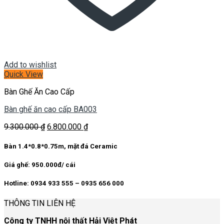
Add to wishlist
Quick View
Bàn Ghế Ăn Cao Cấp
Bàn ghế ăn cao cấp BA003
Giá
Giá
9.300.000
₫
6.800.000
₫
gốc
hiện
là:
tại
Bàn 1.4*0.8*0.75m, mặt đá Ceramic
9.300.000 ₫.
là:
6.800.000 ₫.
Giá ghế: 950.000đ/ cái
Hotline: 0934 933 555 – 0935 656 000
THÔNG TIN LIÊN HỆ
Công ty TNHH nội thất Hải Việt Phát