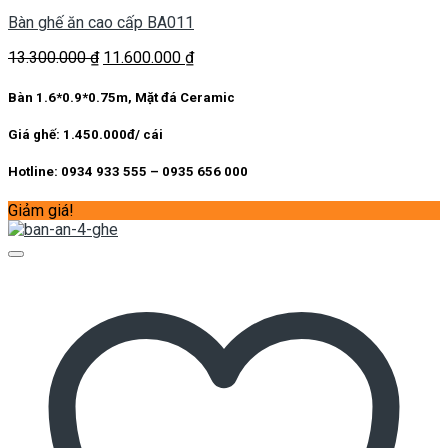
Bàn ghế ăn cao cấp BA011
Giá
Giá
13.300.000
₫
11.600.000
₫
gốc
hiện
là:
tại
Bàn 1.6*0.9*0.75m, Mặt đá Ceramic
13.300.000 ₫.
là:
11.600.000 ₫.
Giá ghế: 1.450.000đ/ cái
Hotline: 0934 933 555 – 0935 656 000
Giảm giá!