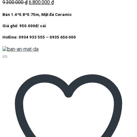
Giá
Giá
9.300.000
₫
6.800.000
₫
gốc
hiện
là:
tại
Bàn 1.4*0.8*0.75m, Mặt đá Ceramic
9.300.000 ₫.
là:
6.800.000 ₫.
Giá ghế: 950.000đ/ cái
Hotline: 0934 933 555 – 0935 656 000