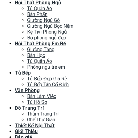
Nội Thất Phòng Ngủ
Tủ Quần Áo
Bàn Phấn
Giường Ngủ Gỗ
Giường Ngủ Bọc Nệm
Kệ Tivi Phòng Ngủ
Bộ phòng ngủ đẹp
Nội Thất Phòng Em Bé
Giường Tầng
Bàn Học
Tủ Quần Áo
Phòng ngủ trẻ em
Tủ Bếp
Tủ Bếp Đẹp Giá Rẻ
Tủ Bếp Tân Cổ Điển
Văn Phòng
Bàn Làm Việc
Tủ Hồ Sơ
Đồ Trang Trí
Thảm Trang Trí
Ghế Thư Giãn
Thiết Kế Nội Thất
Giới Thiệu
Báo giá