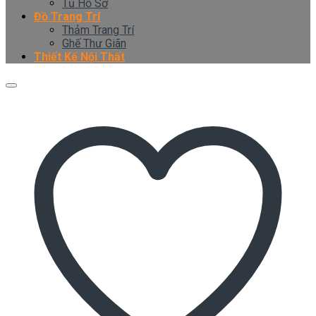
Tủ Hồ Sơ
Đồ Trang Trí
Thảm Trang Trí
Ghế Thư Giãn
Thiết Kế Nội Thất