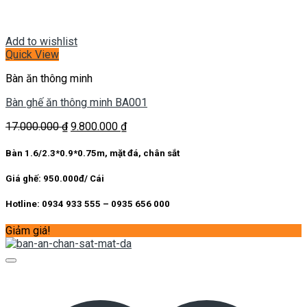
Add to wishlist
Quick View
Bàn ăn thông minh
Bàn ghế ăn thông minh BA001
Giá
Giá
17.000.000
₫
9.800.000
₫
gốc
hiện
là:
tại
Bàn 1.6/2.3*0.9*0.75m, mặt đá, chân sắt
17.000.000 ₫.
là:
9.800.000 ₫.
Giá ghế: 950.000đ/ Cái
Hotline: 0934 933 555 – 0935 656 000
Giảm giá!