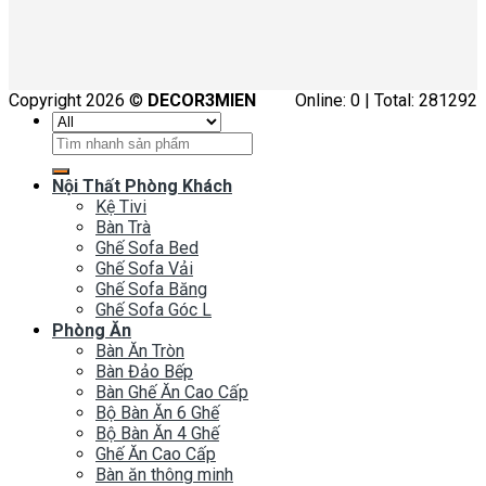
Copyright 2026 ©
DECOR3MIEN
Online: 0 | Total: 281292
Tìm
kiếm:
Nội Thất Phòng Khách
Kệ Tivi
Bàn Trà
Ghế Sofa Bed
Ghế Sofa Vải
Ghế Sofa Băng
Ghế Sofa Góc L
Phòng Ăn
Bàn Ăn Tròn
Bàn Đảo Bếp
Bàn Ghế Ăn Cao Cấp
Bộ Bàn Ăn 6 Ghế
Bộ Bàn Ăn 4 Ghế
Ghế Ăn Cao Cấp
Bàn ăn thông minh