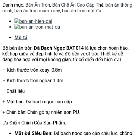
Danh mục:
Bàn Ăn Tròn
,
Bàn Ghế Ăn Cao Cấp
Thẻ:
bàn ăn thông
minh
,
bàn ăn tròn mâm xoay
,
bàn ăn tròn mặt đá
Mô tả
Bộ bàn ăn tròn
Đá Bạch Ngọc BAT014
là lựa chọn hoàn hảo,
kết hợp giữa vẻ đẹp tinh tế và độ bền vượt trội. Thiết kế dễ
dàng hòa hợp với mọi không gian, từ cổ điển đến hiện đại.
– Kích thước tròn xoay: 0.8m
– Kích thước tròn ngoài: 1.3m
– Chất liệu:
+ Mặt bàn: Đá bạch ngọc cao cấp.
+ Chân bàn: Chân gỗ tự nhiên sơn PU.
Ưu Điểm Chính Của Sản Phẩm:
Mặt Đá Siêu Bền:
Đá bạch ngọc cao cấp chịu lực, chống