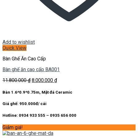
Add to wishlist
Quick View
Bàn Ghế Ăn Cao Cấp
Bàn ghế ăn cao cấp BA001
Giá
Giá
11.800.000
₫
8.000.000
₫
gốc
hiện
là:
tại
Bàn 1.6*0.9*0.75m, Mặt đá Ceramic
11.800.000 ₫.
là:
8.000.000 ₫.
Giá ghế: 950.000đ/ cái
Hotline: 0934 933 555 – 0935 656 000
Giảm giá!