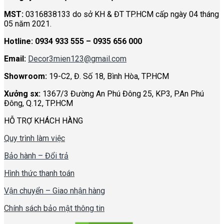
MST:
0316838133 do sở KH & ĐT TP.HCM cấp ngày 04 tháng
05 năm 2021.
Hotline:
0934 933 555 – 0935 656 000
Email:
Decor3mien123@gmail.com
Showroom:
19-C2, Đ. Số 18, Bình Hòa, TP.HCM
Xưởng sx:
1367/3 Đường An Phú Đông 25, KP3, P.An Phú
Đông, Q.12, TP.HCM
HỖ TRỢ KHÁCH HÀNG
Quy trình làm việc
Bảo hành – Đổi trả
Hình thức thanh toán
Vận chuyển – Giao nhận hàng
Chính sách bảo mật thông tin