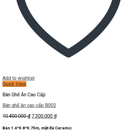
Add to wishlist
Quick View
Bàn Ghế Ăn Cao Cấp
Bàn ghế ăn cao cấp B002
Giá
Giá
10.400.000
₫
7.300.000
₫
gốc
hiện
là:
tại
Bàn 1.4*0.8*0.75m, mặt đá Ceramic
10.400.000 ₫.
là: