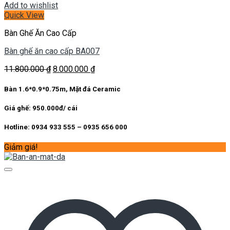
Add to wishlist
Quick View
Bàn Ghế Ăn Cao Cấp
Bàn ghế ăn cao cấp BA007
Giá
Giá
11.800.000
₫
8.000.000
₫
gốc
hiện
là:
tại
Bàn 1.6*0.9*0.75m, Mặt đá Ceramic
11.800.000 ₫.
là:
8.000.000 ₫.
Giá ghế: 950.000đ/ cái
Hotline: 0934 933 555 – 0935 656 000
Giảm giá!