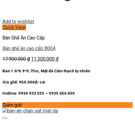
Add to wishlist
Quick View
Bàn Ghế Ăn Cao Cấp
Bàn ghế ăn cao cấp B004
Giá
Giá
17.900.000
₫
11.300.000
₫
gốc
hiện
là:
tại
Bàn 1.6*0.9*0.75m, Mặt đá Cẩm thạch tự nhiên
17.900.000 ₫.
là:
11.300.000 ₫.
Giá ghế: 950.000đ/ cái
Hotline: 0934 933 555 – 0935 656 000
Giảm giá!