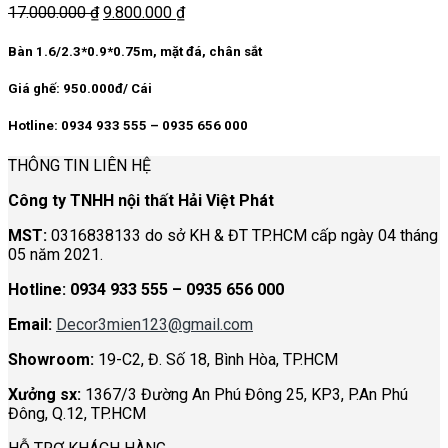
Giá
Giá
17.000.000
₫
9.800.000
₫
gốc
hiện
là:
tại
Bàn 1.6/2.3*0.9*0.75m, mặt đá, chân sắt
17.000.000 ₫.
là:
9.800.000 ₫.
Giá ghế: 950.000đ/ Cái
Hotline: 0934 933 555 – 0935 656 000
THÔNG TIN LIÊN HỆ
Công ty TNHH nội thất Hải Việt Phát
MST:
0316838133 do sở KH & ĐT TP.HCM cấp ngày 04 tháng
05 năm 2021.
Hotline:
0934 933 555 – 0935 656 000
Email:
Decor3mien123@gmail.com
Showroom:
19-C2, Đ. Số 18, Bình Hòa, TP.HCM
Xưởng sx:
1367/3 Đường An Phú Đông 25, KP3, P.An Phú
Đông, Q.12, TP.HCM