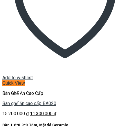
Add to wishlist
Quick View
Bàn Ghế Ăn Cao Cấp
Bàn ghế ăn cao cấp BA020
Giá
Giá
15.200.000
₫
11.300.000
₫
gốc
hiện
là:
tại
Bàn 1.6*0.9*0.75m, Mặt đá Ceramic
15.200.000 ₫.
là: