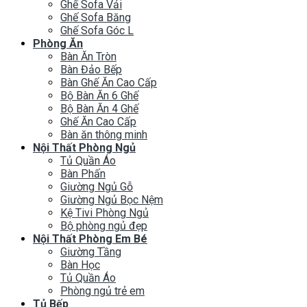
Ghế Sofa Vải
Ghế Sofa Băng
Ghế Sofa Góc L
Phòng Ăn
Bàn Ăn Tròn
Bàn Đảo Bếp
Bàn Ghế Ăn Cao Cấp
Bộ Bàn Ăn 6 Ghế
Bộ Bàn Ăn 4 Ghế
Ghế Ăn Cao Cấp
Bàn ăn thông minh
Nội Thất Phòng Ngủ
Tủ Quần Áo
Bàn Phấn
Giường Ngủ Gỗ
Giường Ngủ Bọc Nệm
Kệ Tivi Phòng Ngủ
Bộ phòng ngủ đẹp
Nội Thất Phòng Em Bé
Giường Tầng
Bàn Học
Tủ Quần Áo
Phòng ngủ trẻ em
Tủ Bếp