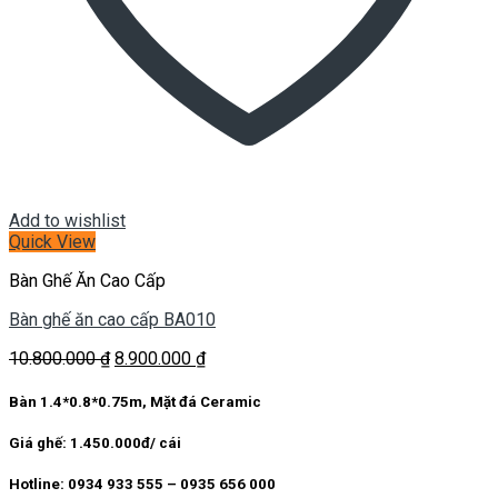
Add to wishlist
Quick View
Bàn Ghế Ăn Cao Cấp
Bàn ghế ăn cao cấp BA010
Giá
Giá
10.800.000
₫
8.900.000
₫
gốc
hiện
là:
tại
Bàn 1.4*0.8*0.75m, Mặt đá Ceramic
10.800.000 ₫.
là:
8.900.000 ₫.
Giá ghế: 1.450.000đ/ cái
Hotline: 0934 933 555 – 0935 656 000