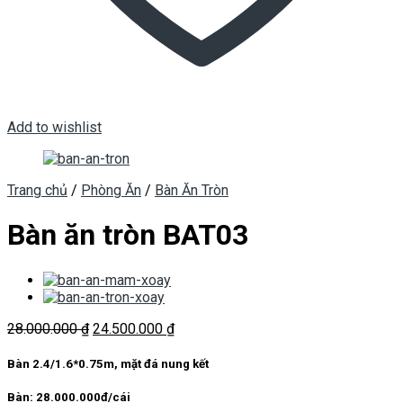
Add to wishlist
Trang chủ
/
Phòng Ăn
/
Bàn Ăn Tròn
Bàn ăn tròn BAT03
Giá
Giá
28.000.000
₫
24.500.000
₫
gốc
hiện
là:
tại
Bàn 2.4/1.6*0.75m, mặt đá nung kết
28.000.000 ₫.
là:
24.500.000 ₫.
Bàn:
28.000.000đ/cái