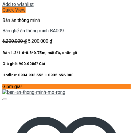
Add to wishlist
Quick View
Bàn ăn thông minh
Bàn ghế ăn thông minh BA009
Giá
Giá
6.200.000
₫
5.200.000
₫
gốc
hiện
là:
tại
Bàn 1.3/1.6*0.8*0.75m, mặt đá, chân gỗ
6.200.000 ₫.
là:
5.200.000 ₫.
Giá ghế: 900.000đ/ Cái
Hotline: 0934 933 555 – 0935 656 000
Giảm giá!