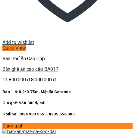
Add to wishlist
Quick View
Bàn Ghế Ăn Cao Cấp
Bàn ghế ăn cao cấp BA017
Giá
Giá
11.800.000
₫
8.000.000
₫
gốc
hiện
là:
tại
Bàn 1.6*0.9*0.75m, Mặt đá Ceramic
11.800.000 ₫.
là:
8.000.000 ₫.
Giá ghế: 950.000đ/ cái
Hotline: 0934 933 555 – 0935 656 000
Giảm giá!