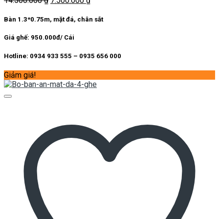
14.500.000
₫
7.500.000
₫
gốc
hiện
là:
tại
Bàn 1.3*0.75m, mặt đá, chân sắt
14.500.000 ₫.
là:
7.500.000 ₫.
Giá ghế: 950.000đ/ Cái
Hotline: 0934 933 555 – 0935 656 000
Giảm giá!