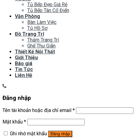
Tủ Bếp Đẹp Giá Rẻ
Tủ Bếp Tân Cổ Điển
Văn Phòng
Bàn Làm Việc
Tủ Hồ Sơ
Đồ Trang Trí
Thảm Trang Trí
Ghế Thư Giãn
Thiết Kế Nội Thất
Giới Thiệu
Báo giá
Tin Tức
Liên Hệ
Đăng nhập
Tên tài khoản hoặc địa chỉ email
*
Mật khẩu
*
Ghi nhớ mật khẩu
Đăng nhập