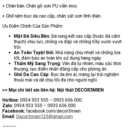
+ Chân bàn: Chân gỗ sơn PU viền inox.
+ Ghế nệm bọc da cao cấp, chân sắt sơn tĩnh điện.
Ưu Điểm Chính Của Sản Phẩm:
Mặt Đá Siêu Bền:
Đá nung kết cao cấp (hoặc đá cẩm
thạch) chịu lực, chống va đập và chống trầy xước vượt
trội.
An Toàn Tuyệt Đối:
Khả năng chịu nhiệt và chống lửa
tốt, đảm bảo an toàn khi sử dụng hàng ngày.
Thẩm Mỹ Sang Trọng:
Vân đá tự nhiên, màu sắc thời
thượng, tạo điểm nhấn đẳng cấp cho phòng ăn.
Ghế Da Cao Cấp:
Bọc da êm ái, mang lại trải nghiệm
thoải mái và dễ chịu tối đa cho người ngồi.
>> Mọi chi tiết xin liên hệ: Nội thất DECOR3MIEN
Hotline:
0934 933 555 – 0935 656 000
Zalo
: 0934 933 555 – 0935 656 000
Facebook:
facebook.com/decor3mien
Email:
Decor3mien123@gmail.com
————