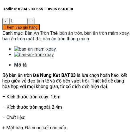
Hotline:
0934 933 555 – 0935 656 000
Bàn
ăn
Thêm vào giỏ hàng
tròn
Danh mục:
Bàn Ăn Tròn
Thẻ:
bàn ăn tròn
,
bàn ăn tròn mâm xoay
,
BAT03
bàn ăn tròn mặt đá
,
bàn ăn tròn thông minh
số
lượng
Mô tả
Bộ bàn ăn tròn
Đá Nung Kết BAT03
là lựa chọn hoàn hảo, kết
hợp giữa vẻ đẹp tinh tế và độ bền vượt trội. Thiết kế dễ dàng
hòa hợp với mọi không gian, từ cổ điển đến hiện đại.
– Kích thước tròn xoay: 1.6m
– Kích thước tròn ngoài: 2.4m
– Chất liệu:
+ Mặt bàn: Đá nung kết cao cấp.