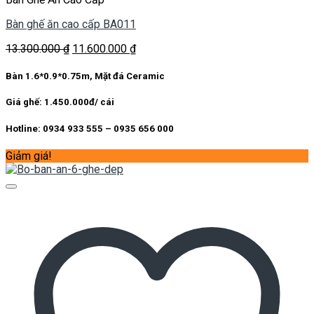
Bàn ghế ăn cao cấp BA011
Giá
Giá
13.300.000
₫
11.600.000
₫
gốc
hiện
là:
tại
Bàn 1.6*0.9*0.75m, Mặt đá Ceramic
13.300.000 ₫.
là:
11.600.000 ₫.
Giá ghế: 1.450.000đ/ cái
Hotline: 0934 933 555 – 0935 656 000
Giảm giá!