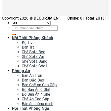
Copyright 2026 ©
DECOR3MIEN
Online: 0 | Total: 281311
Tìm
kiếm:
Nội Thất Phòng Khách
Kệ Tivi
Bàn Trà
Ghế Sofa Bed
Ghế Sofa Vải
Ghế Sofa Băng
Ghế Sofa Góc L
Phòng Ăn
Bàn Ăn Tròn
Bàn Đảo Bếp
Bàn Ghế Ăn Cao Cấp
Bộ Bàn Ăn 6 Ghế
Bộ Bàn Ăn 4 Ghế
Ghế Ăn Cao Cấp
Bàn ăn thông minh
Nội Thất Phòng Ngủ