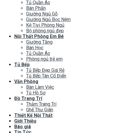
Tủ Quần Áo
Bàn Phấn
Giường Ngủ Gỗ
Giường Ngủ Bọc Nệm
Kệ Tivi Phòng Ngủ
Bộ phòng ngủ đẹp
Nội Thất Phòng Em Bé
Giường Tầng
Bàn Học
Tủ Quần Áo
Phòng ngủ trẻ em
Tủ Bếp
Tủ Bếp Đẹp Giá Rẻ
Tủ Bếp Tân Cổ Điển
Văn Phòng
Bàn Làm Việc
Tủ Hồ Sơ
Đồ Trang Trí
Thảm Trang Trí
Ghế Thư Giãn
Thiết Kế Nội Thất
Giới Thiệu
Báo giá
Tin Tức