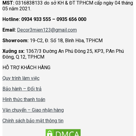
không
tượng
MST:
0316838133 do sở KH & ĐT TP.HCM cấp ngày 04 tháng
gian
05 năm 2021.
Hotline:
0934 933 555 – 0935 656 000
Email:
Decor3mien123@gmail.com
Showroom:
19-C2, Đ. Số 18, Bình Hòa, TP.HCM
Xưởng sx:
1367/3 Đường An Phú Đông 25, KP3, P.An Phú
Đông, Q.12, TP.HCM
HỖ TRỢ KHÁCH HÀNG
Quy trình làm việc
Bảo hành – Đổi trả
Hình thức thanh toán
Vận chuyển – Giao nhận hàng
Chính sách bảo mật thông tin