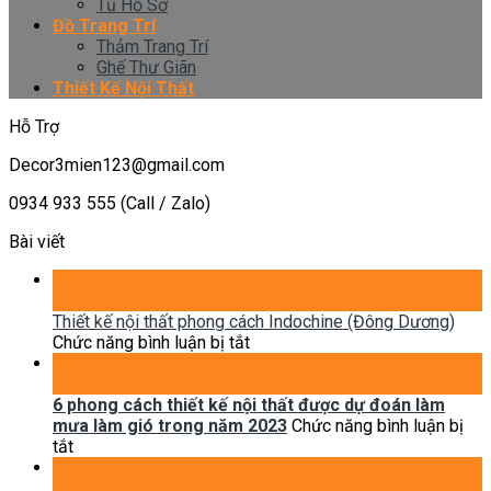
Tủ Hồ Sơ
Đồ Trang Trí
Thảm Trang Trí
Ghế Thư Giãn
Thiết Kế Nội Thất
Hỗ Trợ
Decor3mien123@gmail.com
0934 933 555 (Call / Zalo)
Bài viết
25
Th1
Thiết kế nội thất phong cách Indochine (Đông Dương)
ở
Chức năng bình luận bị tắt
Thiết
07
kế
Th2
nội
6 phong cách thiết kế nội thất được dự đoán làm
thất
mưa làm gió trong năm 2023
Chức năng bình luận bị
ở
phong
tắt
6
cách
21
phong
Indochine
Th7