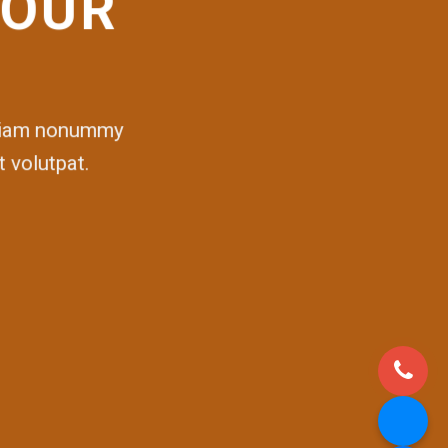
 OUR
d diam nonummy
 volutpat.